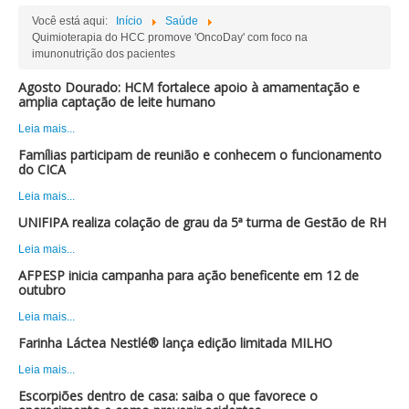
Você está aqui:
Início
Saúde
Quimioterapia do HCC promove 'OncoDay' com foco na
imunonutrição dos pacientes
Agosto Dourado: HCM fortalece apoio à amamentação e
amplia captação de leite humano
Leia mais...
Famílias participam de reunião e conhecem o funcionamento
do CICA
Leia mais...
UNIFIPA realiza colação de grau da 5ª turma de Gestão de RH
Leia mais...
AFPESP inicia campanha para ação beneficente em 12 de
outubro
Leia mais...
Farinha Láctea Nestlé® lança edição limitada MILHO
Leia mais...
Escorpiões dentro de casa: saiba o que favorece o