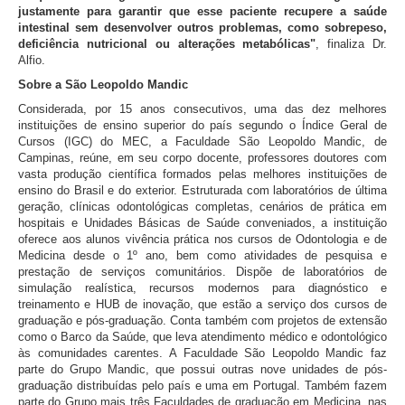
justamente para garantir que esse paciente recupere a saúde
intestinal sem desenvolver outros problemas, como sobrepeso,
deficiência nutricional ou alterações metabólicas"
, finaliza Dr.
Alfio.
Sobre a São Leopoldo Mandic
Considerada, por 15 anos consecutivos, uma das dez melhores
instituições de ensino superior do país segundo o Índice Geral de
Cursos (IGC) do MEC, a Faculdade São Leopoldo Mandic, de
Campinas, reúne, em seu corpo docente, professores doutores com
vasta produção científica formados pelas melhores instituições de
ensino do Brasil e do exterior. Estruturada com laboratórios de última
geração, clínicas odontológicas completas, cenários de prática em
hospitais e Unidades Básicas de Saúde conveniados, a instituição
oferece aos alunos vivência prática nos cursos de Odontologia e de
Medicina desde o 1º ano, bem como atividades de pesquisa e
prestação de serviços comunitários. Dispõe de laboratórios de
simulação realística, recursos modernos para diagnóstico e
treinamento e HUB de inovação, que estão a serviço dos cursos de
graduação e pós-graduação. Conta também com projetos de extensão
como o Barco da Saúde, que leva atendimento médico e odontológico
às comunidades carentes. A Faculdade São Leopoldo Mandic faz
parte do Grupo Mandic, que possui outras nove unidades de pós-
graduação distribuídas pelo país e uma em Portugal. Também fazem
parte do Grupo mais três Faculdades de graduação em Medicina, nas