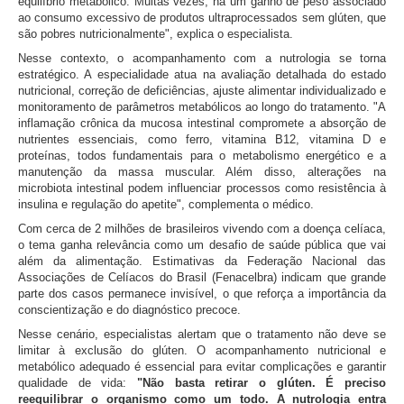
equilíbrio metabólico. Muitas vezes, há um ganho de peso associado
ao consumo excessivo de produtos ultraprocessados sem glúten, que
são pobres nutricionalmente", explica o especialista.
Nesse contexto, o acompanhamento com a nutrologia se torna
estratégico. A especialidade atua na avaliação detalhada do estado
nutricional, correção de deficiências, ajuste alimentar individualizado e
monitoramento de parâmetros metabólicos ao longo do tratamento. "A
inflamação crônica da mucosa intestinal compromete a absorção de
nutrientes essenciais, como ferro, vitamina B12, vitamina D e
proteínas, todos fundamentais para o metabolismo energético e a
manutenção da massa muscular. Além disso, alterações na
microbiota intestinal podem influenciar processos como resistência à
insulina e regulação do apetite", complementa o médico.
Com cerca de 2 milhões de brasileiros vivendo com a doença celíaca,
o tema ganha relevância como um desafio de saúde pública que vai
além da alimentação. Estimativas da Federação Nacional das
Associações de Celíacos do Brasil (Fenacelbra) indicam que grande
parte dos casos permanece invisível, o que reforça a importância da
conscientização e do diagnóstico precoce.
Nesse cenário, especialistas alertam que o tratamento não deve se
limitar à exclusão do glúten. O acompanhamento nutricional e
metabólico adequado é essencial para evitar complicações e garantir
qualidade de vida:
"Não basta retirar o glúten. É preciso
reequilibrar o organismo como um todo. A nutrologia entra