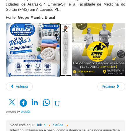
cidades de Araras-SP, Limeira-SP e a Faculdade de Medicina do
Sertão (FMS) em Arcoverde-PE.
Fonte:
Grupo Mandic Brasil
Anterior
Próximo
powered by
social2s
Você está aqui:
Início
Saúde
Intestino, inflamação e peso: como a doença celíaca pode impactar a