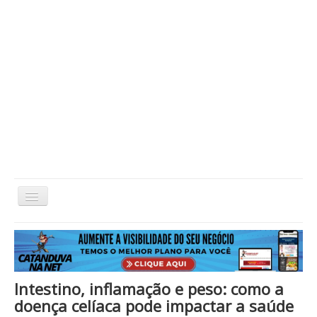
Alternar
Navegação
Home
Cidade
Cultura
Economia
Educação
Esportes
Eventos
Filmes em Cartaz
Região
Política
Saúde
Tecnologia
Cinema / Série / TV
Intestino, inflamação e peso: como a
Nacional / Mundo
Vida / Estilo
Artigo / Coluna
doença celíaca pode impactar a saúde