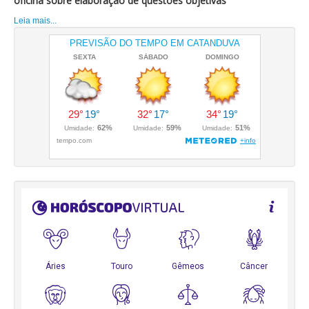
oficina sobre elaboração de questões objetivas
Leia mais...