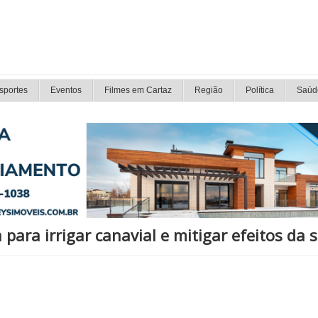
sportes
Eventos
Filmes em Cartaz
Região
Política
Saúd
para irrigar canavial e mitigar efeitos da 