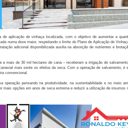
ura de aplicação de vinhaça localizada, com o objetivo de aumentar a quan
izada numa dose maior, respeitando o limite do Plano de Aplicação de Vinhaç
tação adicional disponibilizada auxilia na absorção de nutrientes e brotaç
e a mais de 30 mil hectares de cana – receberam a irrigação de salvament
canavial mais sente os efeitos da seca. Com a operação de salvamento, é 
ira convencional.
a operação pensando na produtividade, na sustentabilidade e no meio a
er mais opções em anos de seca extrema e reduzir a utilização de insumos m