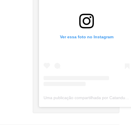
Ver essa foto no Instagram
Uma publicação compartilhada por Catanduva Na Net (@catanduvananett)