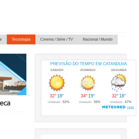
e
Tecnologia
Cinema / Série / TV
Nacional / Mundo
seca