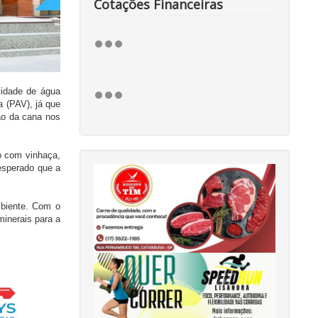
Cotações Financeiras
tidade de água
a (PAV), já que
ão da cana nos
o com vinhaça,
esperado que a
mbiente. Com o
inerais para a