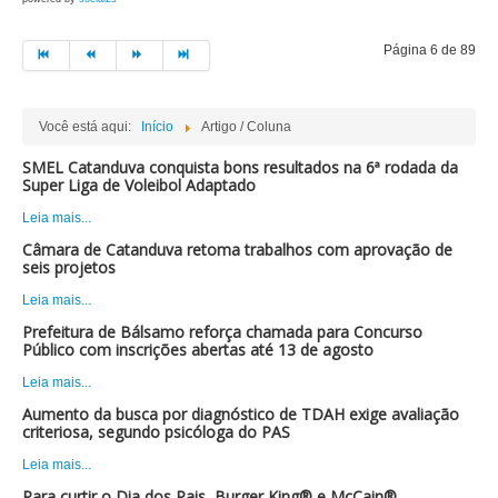
Página 6 de 89
Você está aqui:
Início
Artigo / Coluna
SMEL Catanduva conquista bons resultados na 6ª rodada da
Super Liga de Voleibol Adaptado
Leia mais...
Câmara de Catanduva retoma trabalhos com aprovação de
seis projetos
Leia mais...
Prefeitura de Bálsamo reforça chamada para Concurso
Público com inscrições abertas até 13 de agosto
Leia mais...
Aumento da busca por diagnóstico de TDAH exige avaliação
criteriosa, segundo psicóloga do PAS
Leia mais...
Para curtir o Dia dos Pais, Burger King® e McCain®