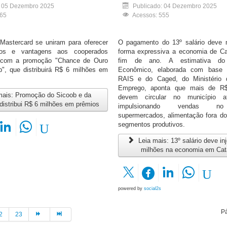
: 05 Dezembro 2025
Publicado: 04 Dezembro 2025
565
Acessos: 555
Mastercard se uniram para oferecer
O pagamento do 13º salário deve 
ios e vantagens aos cooperados
forma expressiva a economia de C
a com a promoção "Chance de Ouro
fim de ano. A estimativa do 
b", que distribuirá R$ 6 milhões em
Econômico, elaborada com base
RAIS e do Caged, do Ministério 
Emprego, aponta que mais de R$
mais: Promoção do Sicoob e da
devem circular no município a
distribui R$ 6 milhões em prêmios
impulsionando vendas no
supermercados, alimentação fora do 
segmentos produtivos.
Leia mais: 13º salário deve in
milhões na economia em Ca
powered by
social2s
P
2
23