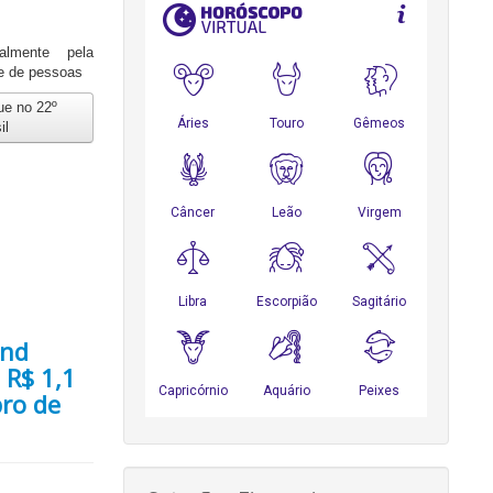
almente pela
 e de pessoas
ue no 22º
il
and
 R$ 1,1
bro de