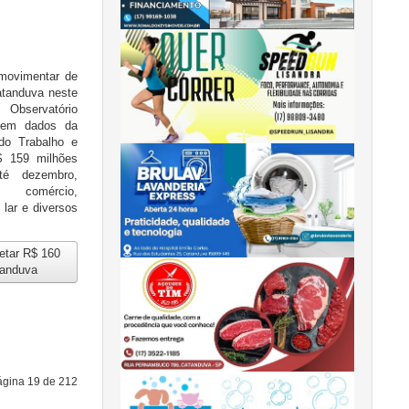
movimentar de
atanduva neste
Observatório
 em dados da
do Trabalho e
 159 milhões
té dezembro,
 comércio,
lar e diversos
jetar R$ 160
tanduva
ágina 19 de 212