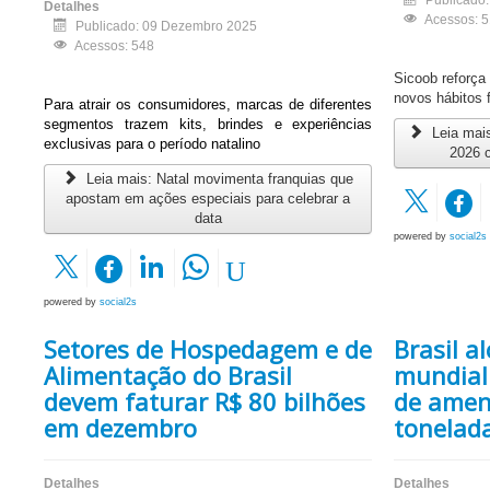
Publicado
Detalhes
Acessos: 
Publicado: 09 Dezembro 2025
Acessos: 548
Sicoob reforça
novos hábitos 
Para atrair os consumidores, marcas de diferentes
segmentos trazem kits, brindes e experiências
Leia mais
exclusivas para o período natalino
2026 
Leia mais: Natal movimenta franquias que
apostam em ações especiais para celebrar a
data
powered by
social2s
powered by
social2s
Setores de Hospedagem e de
Brasil a
Alimentação do Brasil
mundial
devem faturar R$ 80 bilhões
de amen
em dezembro
tonelad
Detalhes
Detalhes