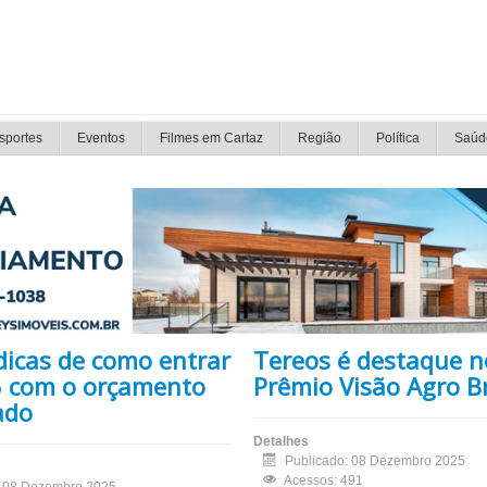
sportes
Eventos
Filmes em Cartaz
Região
Política
Saúd
dicas de como entrar
Tereos é destaque n
 com o orçamento
Prêmio Visão Agro Br
ado
Detalhes
Publicado: 08 Dezembro 2025
Acessos: 491