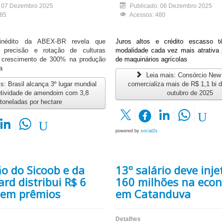
: 07 Dezembro 2025
Publicado: 06 Dezembro 2025
585
Acessos: 480
inédito da ABEX-BR revela que
Juros altos e crédito escasso 
e precisão e rotação de culturas
modalidade cada vez mais atrativa 
 crescimento de 300% na produção
de maquinários agrícolas
a
Leia mais: Consórcio New
s: Brasil alcança 3º lugar mundial
comercializa mais de R$ 1,1 bi d
tividade de amendoim com 3,8
outubro de 2025
toneladas por hectare
powered by
social2s
o do Sicoob e da
13º salário deve inje
rd distribui R$ 6
160 milhões na eco
 em prêmios
em Catanduva
Detalhes