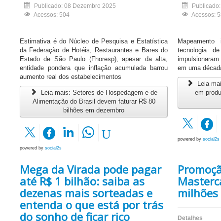
Publicado: 08 Dezembro 2025
Publicado
Acessos: 504
Acessos: 
Estimativa é do Núcleo de Pesquisa e Estatística
Mapeamento 
da Federação de Hotéis, Restaurantes e Bares do
tecnologia d
Estado de São Paulo (Fhoresp); apesar da alta,
impulsionaram
entidade pondera que inflação acumulada barrou
em uma décad
aumento real dos estabelecimentos
Leia mai
Leia mais: Setores de Hospedagem e de
em produ
Alimentação do Brasil devem faturar R$ 80
bilhões em dezembro
powered by
social2s
powered by
social2s
Mega da Virada pode pagar
Promoçã
até R$ 1 bilhão: saiba as
Masterca
dezenas mais sorteadas e
milhões
entenda o que está por trás
do sonho de ficar rico
Detalhes