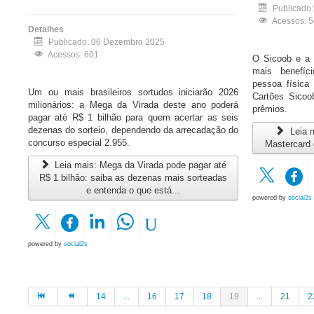
Publicado
Acessos: 
Detalhes
Publicado: 06 Dezembro 2025
Acessos: 601
O Sicoob e a 
mais benefíc
pessoa físic
Um ou mais brasileiros sortudos iniciarão 2026
Cartões Sicoo
milionários: a Mega da Virada deste ano poderá
prêmios.
pagar até R$ 1 bilhão para quem acertar as seis
dezenas do sorteio, dependendo da arrecadação do
Leia 
concurso especial 2.955.
Mastercard 
Leia mais: Mega da Virada pode pagar até
R$ 1 bilhão: saiba as dezenas mais sorteadas
e entenda o que está...
powered by
social2s
powered by
social2s
14
...
16
17
18
19
...
21
2