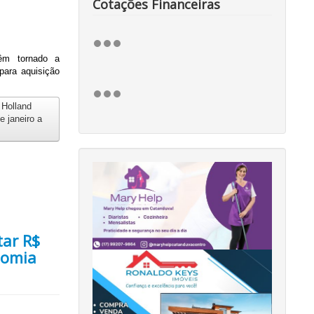
Cotações Financeiras
têm tornado a
para aquisição
 Holland
e janeiro a
tar R$
nomia