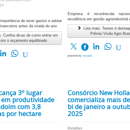
: 08 Dezembro 2025
514
Empresa é reconhecida nacion
excelência em gestão agroindustrial
 importância de rever gastos e adotar
financeiros antes da virada do ano
Leia mais: Tereos é destaq
Prêmio Visão Agro Bras
: Confira dicas de como entrar em
com o orçamento equilibrado
powered by
social2s
lcança 3º lugar
Consórcio New Holl
 em produtividade
comercializa mais de
doim com 3,8
bi de janeiro a outu
as por hectare
2025
Detalhes