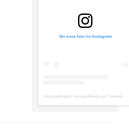
Ver essa foto no Instagram
Uma publicação compartilhada por Catanduva Na Net (@catanduvananett)