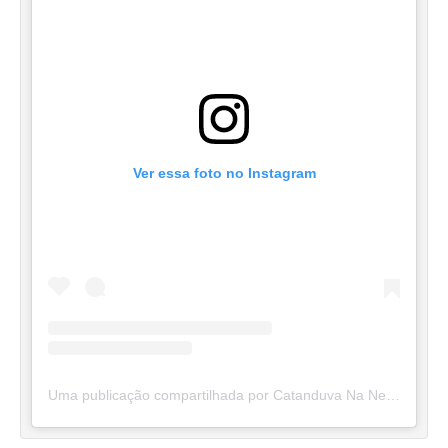
Ver essa foto no Instagram
Uma publicação compartilhada por Catanduva Na Net (@catanduvananett)