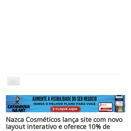
Alternar
Navegação
Home
Cidade
Cultura
Economia
Educação
Esportes
Eventos
Filmes em Cartaz
Região
Política
Saúde
Tecnologia
Cinema / Série / TV
Nazca Cosméticos lança site com novo
Nacional / Mundo
Vida / Estilo
Artigo / Coluna
layout interativo e oferece 10% de