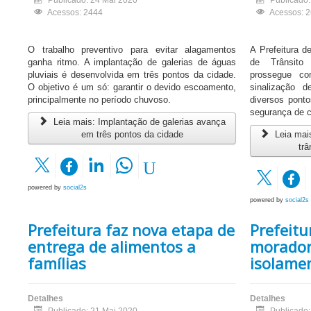
Publicado: 24 Mai 2020
Publicado
Acessos: 2444
Acessos: 
O trabalho preventivo para evitar alagamentos
A Prefeitura d
ganha ritmo. A implantação de galerias de águas
de Trânsito
pluviais é desenvolvida em três pontos da cidade.
prossegue co
O objetivo é um só: garantir o devido escoamento,
sinalização 
principalmente no período chuvoso.
diversos pont
segurança de c
Leia mais: Implantação de galerias avança
em três pontos da cidade
Leia mais
trâ
powered by
social2s
powered by
social2s
Prefeitura faz nova etapa de
Prefeit
entrega de alimentos a
morador
famílias
isolame
Detalhes
Detalhes