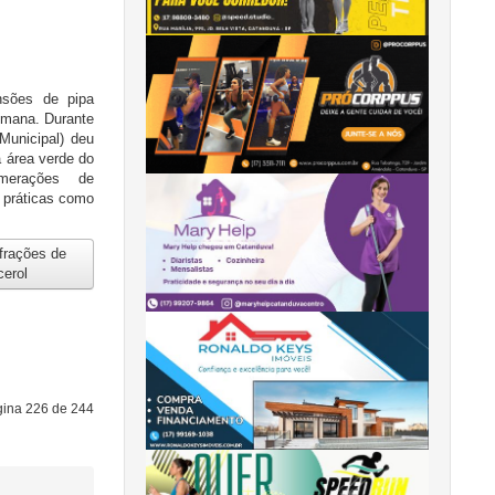
nsões de pipa
emana. Durante
Municipal) deu
a área verde do
merações de
 práticas como
frações de
cerol
ina 226 de 244