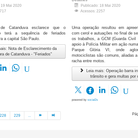
Detalhes
: 19 Mai 2020
Publicado: 18 Mai 2020
2717
Acessos: 2257
a de Catanduva esclarece que o
Uma operação resultou em apree
o terá a sequência de feriados
com cerol e autuações no final de s
a a capital São Paulo.
os trabalhos, a GCM (Guarda Civil 
apoio à Polícia Militar em ação num
ais: Nota de Esclarecimento da
Parque Glória VI, onde aglo
ura de Catanduva - "Feriados"
motociclistas são comuns, aliadas a
racha entre motos.
Leia mais: Operação barra in
trânsito e gera multas por 
powered by
social2s
Pág
228
229
...