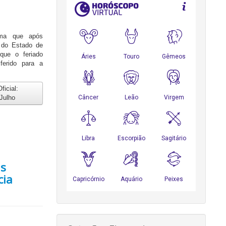
rma que após
a do Estado de
 que o feriado
ferido para a
icial:
 Julho
as
cia