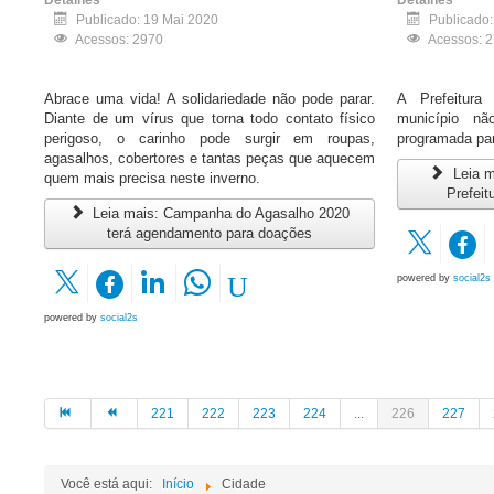
Detalhes
Detalhes
Publicado: 19 Mai 2020
Publicado
Acessos: 2970
Acessos: 
Abrace uma vida! A solidariedade não pode parar.
A Prefeitur
Diante de um vírus que torna todo contato físico
município nã
perigoso, o carinho pode surgir em roupas,
programada par
agasalhos, cobertores e tantas peças que aquecem
Leia m
quem mais precisa neste inverno.
Prefeit
Leia mais: Campanha do Agasalho 2020
terá agendamento para doações
powered by
social2s
powered by
social2s
221
222
223
224
...
226
227
Você está aqui:
Início
Cidade