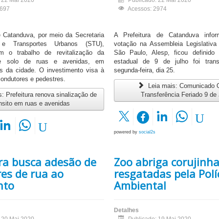
: 22 Mai 2020
Publicado: 22 Mai 2020
2697
Acessos: 2974
e Catanduva, por meio da Secretaria
A Prefeitura de Catanduva info
 e Transportes Urbanos (STU),
votação na Assembleia Legislativ
m o trabalho de revitalização da
São Paulo, Alesp, ficou definido
de solo de ruas e avenidas, em
estadual de 9 de julho foi trans
os da cidade. O investimento visa à
segunda-feira, dia 25.
ondutores e pedestres.
Leia mais: Comunicado Of
: Prefeitura renova sinalização de
Transferência Feriado 9 de
nsito em ruas e avenidas
powered by
social2s
ura busca adesão de
Zoo abriga corujinh
es de rua ao
resgatadas pela Polí
nto
Ambiental
Detalhes