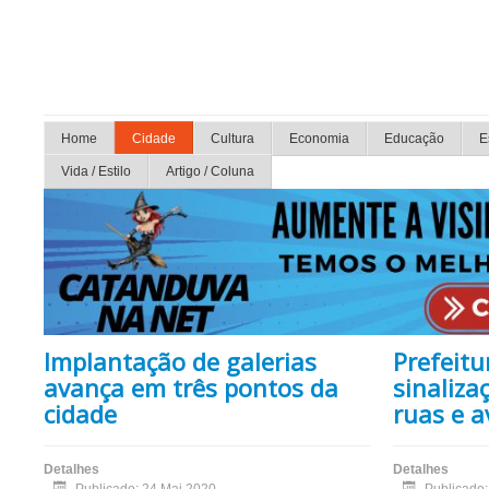
Home
Cidade
Cultura
Economia
Educação
E
Vida / Estilo
Artigo / Coluna
Implantação de galerias
Prefeitu
avança em três pontos da
sinaliza
cidade
ruas e a
Detalhes
Detalhes