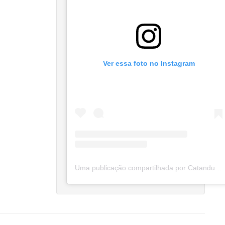
Ver essa foto no Instagram
Uma publicação compartilhada por Catanduva Na Net (@catanduvananett)