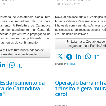
: 20 Mai 2020
Publicado: 19 Mai 2020
2553
Acessos: 2621
cretaria de Assistência Social têm
Novo lar em dose dupla. O Zoológico M
ecusas de moradores de rua para
Missina Palmeira Zancaner acaba de ac
lamento. A Prefeitura de Catanduva
filhotes de coruja suindara. As aves, q
tipo de atendimento na Casa de
dois meses, foram resgatadas pela Polí
edida é preventiva à propagação do
em uma usina desativada.
as a maioria do público-alvo não
Leia mais: Zoo abriga cor
r as regras de confinamento.
resgatadas pela Polícia Amb
ais: Prefeitura busca adesão de
dores de rua ao isolamento
powered by
social2s
 Esclarecimento da
Operação barra infr
ra de Catanduva -
trânsito e gera mult
s"
cerol