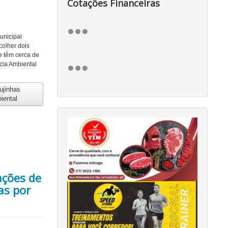
Cotações Financeiras
unicipal
olher dois
ue têm cerca de
cia Ambiental
ujinhas
iental
ações de
as por