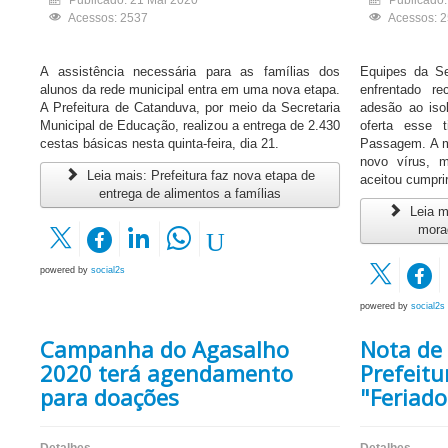
Publicado: 21 Mai 2020
Publicado
Acessos: 2537
Acessos: 
A assistência necessária para as famílias dos
Equipes da Se
alunos da rede municipal entra em uma nova etapa.
enfrentado r
A Prefeitura de Catanduva, por meio da Secretaria
adesão ao iso
Municipal de Educação, realizou a entrega de 2.430
oferta esse 
cestas básicas nesta quinta-feira, dia 21.
Passagem. A m
novo vírus, m
Leia mais: Prefeitura faz nova etapa de
aceitou cumpri
entrega de alimentos a famílias
Leia m
mora
powered by
social2s
powered by
social2s
Campanha do Agasalho
Nota de
2020 terá agendamento
Prefeitu
para doações
"Feriado