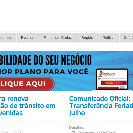
sportes
Eventos
Filmes em Cartaz
Região
Política
Saúd
ra renova
Comunicado Oficial:
ção de trânsito em
Transferência Feriad
venidas
Julho
Detalhes