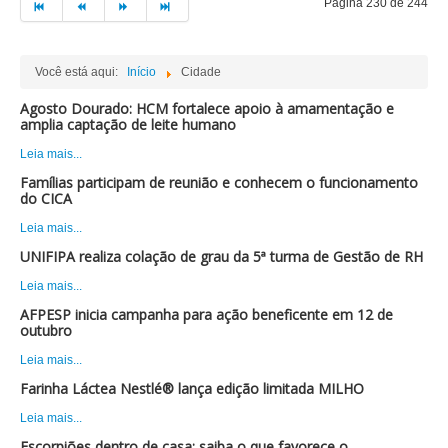
Página 230 de 244
Você está aqui:
Início
Cidade
Agosto Dourado: HCM fortalece apoio à amamentação e
amplia captação de leite humano
Leia mais...
Famílias participam de reunião e conhecem o funcionamento
do CICA
Leia mais...
UNIFIPA realiza colação de grau da 5ª turma de Gestão de RH
Leia mais...
AFPESP inicia campanha para ação beneficente em 12 de
outubro
Leia mais...
Farinha Láctea Nestlé® lança edição limitada MILHO
Leia mais...
Escorpiões dentro de casa: saiba o que favorece o