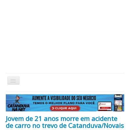
Alternar
Navegação
Home
Cidade
Cultura
Economia
Educação
Esportes
Eventos
Filmes em Cartaz
Região
Política
Saúde
Tecnologia
Cinema / Série / TV
Jovem de 21 anos morre em acidente
Nacional / Mundo
Vida / Estilo
Artigo / Coluna
de carro no trevo de Catanduva/Novais