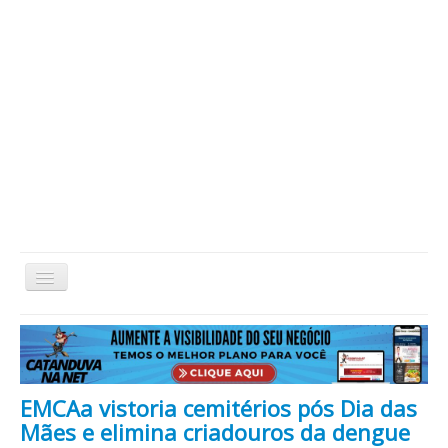
Alternar
Navegação
Home
Cidade
Cultura
Economia
Educação
Esportes
Eventos
Filmes em Cartaz
Região
Política
Saúde
Tecnologia
Cinema / Série / TV
EMCAa vistoria cemitérios pós Dia das
Nacional / Mundo
Vida / Estilo
Artigo / Coluna
Mães e elimina criadouros da dengue