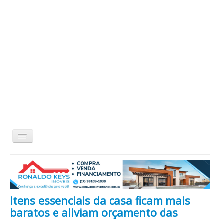
Alternar
Navegação
Home
Cidade
Cultura
Economia
Educação
Esportes
Eventos
Filmes em Cartaz
Região
Política
Saúde
Tecnologia
Cinema / Série / TV
Itens essenciais da casa ficam mais
Nacional / Mundo
Vida / Estilo
Artigo / Coluna
baratos e aliviam orçamento das